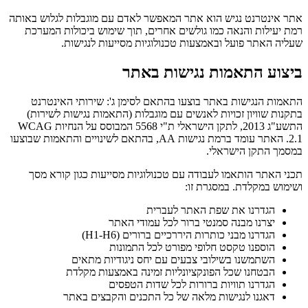
אתר אינטרנט נגיש הוא אתר המאפשר לאדם עם מוגבלות לגלוש באותה
רמת יעילות והנאה כמו גולשים אחרים, תוך שימוש ביכולות המערכת
שעליה האתר פועל ובאמצעות טכנולוגיות מסייעות לנגישות.
ביצוע התאמות נגישות באתר
התאמות הנגישות באתר בוצעו בהתאם לסימן ג': שירותי האינטרנט
בתקנות שוויון זכויות לאנשים עם מוגבלות (התאמות נגישות לשירות)
התשע"ג 2013, לתקן הישראלי ת"י 5568 המבוסס על הנחיות WCAG
2.1. האתר עומד ברמת נגישות AA, בהתאם לשינויים והתאמות שבוצעו
במסמך התקן הישראלי.
תכני האתר הותאמו לעבודה עם טכנולוגיות מסייעות כגון קורא מסך
ושימוש במקלדת. במסגרת זו:
הגדרנו את שפת האתר לעברית
יצרנו מבנה סמנטי ברור לכל עמודי האתר
הגדרנו מבני כותרות היררכיים ברורים (H1-H6)
הוספנו טקסט חלופי מפורט לכל התמונות
השתמשנו בשילובי צבעים עם יחס ניגודיות מתאים
הבטחנו שכל הפונקציונליות זמינה באמצעות מקלדת
הגדרנו תוויות ברורות לכל שדות הטפסים
דאגנו לנגישות מלאה של כל התכנים והקבצים באתר