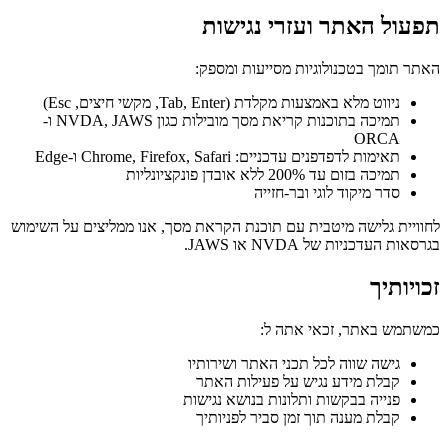
תפעול האתר ועזרי נגישות
האתר תומך בטכנולוגיות מסייעות ומספק:
ניווט מלא באמצעות מקלדת (Tab, Enter, מקשי חיצים, Esc)
תמיכה בתוכנות קריאת מסך מובילות כגון NVDA, JAWS ו-
ORCA
תאימות לדפדפנים עדכניים: Chrome, Firefox, Safari ו-Edge
תמיכה בזום עד 200% ללא אובדן פונקציונליות
סדר מיקוד לוגי ובר-חזייה
לחוויית גלישה מיטבית עם תוכנת הקראת מסך, אנו ממליצים על השימוש
בגרסאות העדכניות של NVDA או JAWS.
זכויותיך
כמשתמש באתר, זכאי אתה ל:
גישה שווה לכל תכני האתר ושירותיו
קבלת מידע נגיש על פעילות האתר
פנייה בבקשות ותלונות בנושא נגישות
קבלת מענה תוך זמן סביר לפניותיך